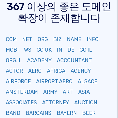
367 이상의 좋은 도메인
확장이 존재합니다
COM
NET
ORG
BIZ
NAME
INFO
MOBI
WS
CO.UK
IN
DE
CO.IL
ORG.IL
ACADEMY
ACCOUNTANT
ACTOR
AERO
AFRICA
AGENCY
AIRFORCE
AIRPORT.AERO
ALSACE
AMSTERDAM
ARMY
ART
ASIA
ASSOCIATES
ATTORNEY
AUCTION
BAND
BARGAINS
BAYERN
BEER