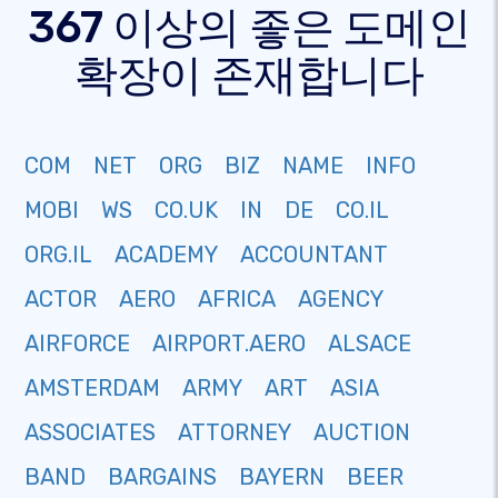
367 이상의 좋은 도메인
확장이 존재합니다
COM
NET
ORG
BIZ
NAME
INFO
MOBI
WS
CO.UK
IN
DE
CO.IL
ORG.IL
ACADEMY
ACCOUNTANT
ACTOR
AERO
AFRICA
AGENCY
AIRFORCE
AIRPORT.AERO
ALSACE
AMSTERDAM
ARMY
ART
ASIA
ASSOCIATES
ATTORNEY
AUCTION
BAND
BARGAINS
BAYERN
BEER