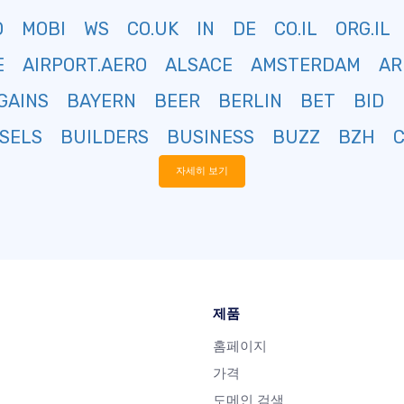
O
MOBI
WS
CO.UK
IN
DE
CO.IL
ORG.IL
E
AIRPORT.AERO
ALSACE
AMSTERDAM
AR
GAINS
BAYERN
BEER
BERLIN
BET
BID
SELS
BUILDERS
BUSINESS
BUZZ
BZH
자세히 보기
제품
홈페이지
가격
도메인 검색